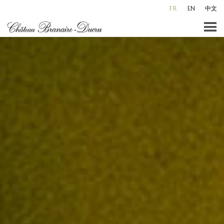
Aller
FR
EN
中文
au
contenu
principal