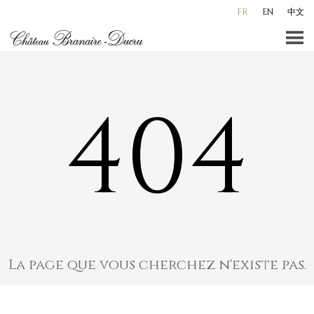
Aller
FR
EN
中文
au
contenu
principal
404
La page que vous cherchez n'existe pas.