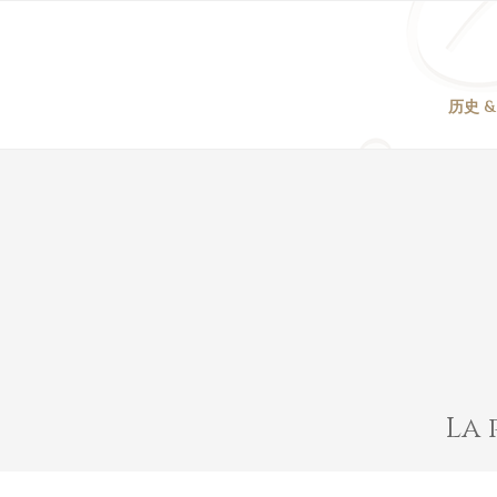
Skip
to
content
历史 &
La 