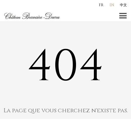
Skip
FR
EN
中文
to
content
404
La page que vous cherchez n'existe pas.