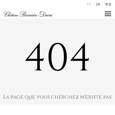
Aller
FR
EN
中文
au
contenu
principal
404
La page que vous cherchez n'existe pas.