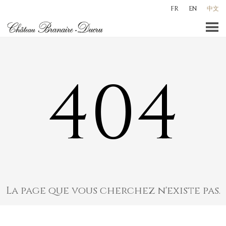
Skip
FR
EN
中文
to
content
404
La page que vous cherchez n'existe pas.