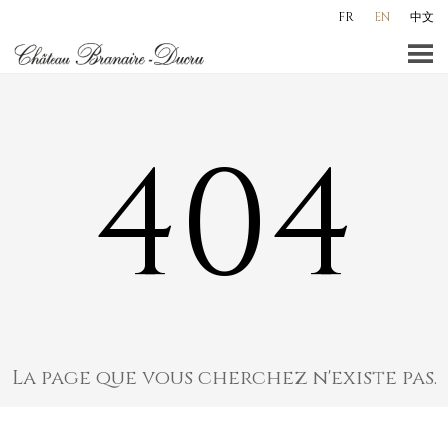
Skip
FR
EN
中文
to
content
404
La page que vous cherchez n'existe pas.