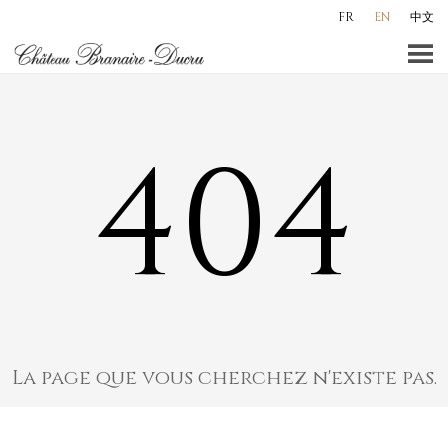
Skip
FR
EN
中文
to
content
404
La page que vous cherchez n'existe pas.