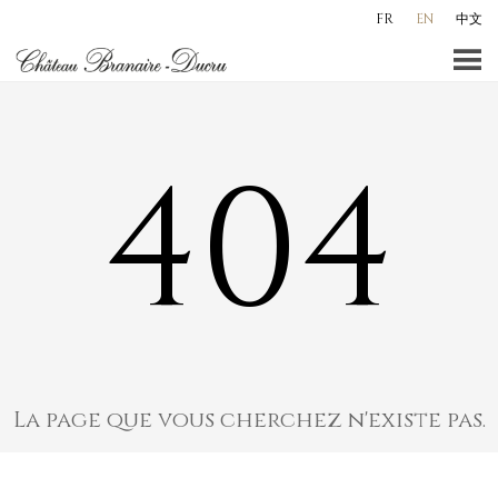
Skip
FR
EN
中文
to
content
404
La page que vous cherchez n'existe pas.